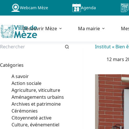
Passer
Webcam Mèze
Agenda
au
contenu
Découvrir Mèze
Ma mairie
Me
Institut « Bien 
Aucun
12 mars 2
résultat
Catégories
A savoir
Action sociale
Agriculture, viticulture
Aménagements urbains
Archives et patrimoine
Cérémonies
Citoyenneté active
Culture, événementiel