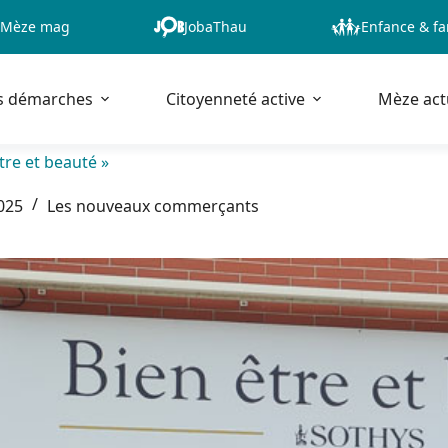
Mèze mag
JobaThau
Enfance & fa
s démarches
Citoyenneté active
Mèze act
être et beauté »
025
Les nouveaux commerçants