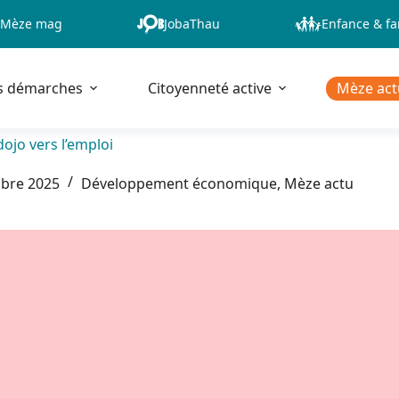
Mèze mag
JobaThau
Enfance & fa
s démarches
Citoyenneté active
Mèze act
dojo vers l’emploi
bre 2025
Développement économique
,
Mèze actu