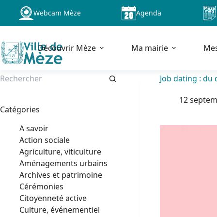
Passer
Webcam Mèze
Agenda
au
contenu
Découvrir Mèze
Ma mairie
Me
Job dating : du 
Aucun
12 septem
résultat
Catégories
A savoir
Action sociale
Agriculture, viticulture
Aménagements urbains
Archives et patrimoine
Cérémonies
Citoyenneté active
Culture, événementiel