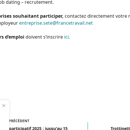
job dating – recrutement.
prises souhaitant participer,
contactez directement votre r
employeur
entreprise.sete@francetravail.net
s d’emploi
doivent s’inscrire
ici
.
ICLE
PRÉCÉDENT
get participatif 2025 : jusqu'au 15
Trottinett