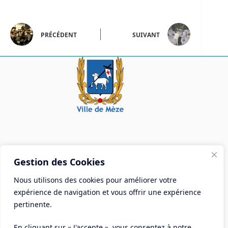
PRÉCÉDENT
SUIVANT
Mairie de Mèze
Gestion des Cookies
Place Aristide Briand - BP 28 34140 Mèze
Nous utilisons des cookies pour améliorer votre
Tél :
04 67 18 30 30
expérience de navigation et vous offrir une expérience
Mail :
contact@ville-meze.fr
pertinente.
En cliquant sur « J'accepte », vous consentez à notre