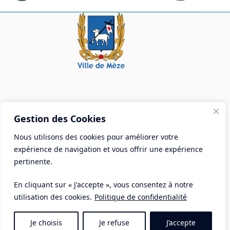
Mairie de Mèze
Gestion des Cookies
Place Aristide Briand - BP 28 34140 Mèze
Nous utilisons des cookies pour améliorer votre
Tél :
04 67 18 30 30
expérience de navigation et vous offrir une expérience
Mail :
contact@ville-meze.fr
pertinente.
En cliquant sur « J'accepte », vous consentez à notre
utilisation des cookies.
Politique de confidentialité
Je choisis
Je refuse
J’accepte
Mentions Légales