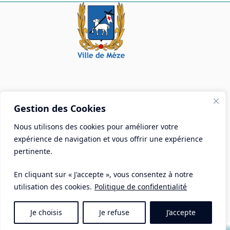
Mairie de Mèze
Gestion des Cookies
Place Aristide Briand - BP 28 34140 Mèze
Nous utilisons des cookies pour améliorer votre
Tél :
04 67 18 30 30
expérience de navigation et vous offrir une expérience
Mail :
contact@ville-meze.fr
pertinente.
En cliquant sur « J'accepte », vous consentez à notre
utilisation des cookies.
Politique de confidentialité
Je choisis
Je refuse
J’accepte
Mentions Légales
Copyright © 2026