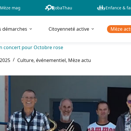
Mèze mag
JobaThau
Enfance & fa
s démarches
Citoyenneté active
Mèze act
n concert pour Octobre rose
 2025
Culture, événementiel
,
Mèze actu