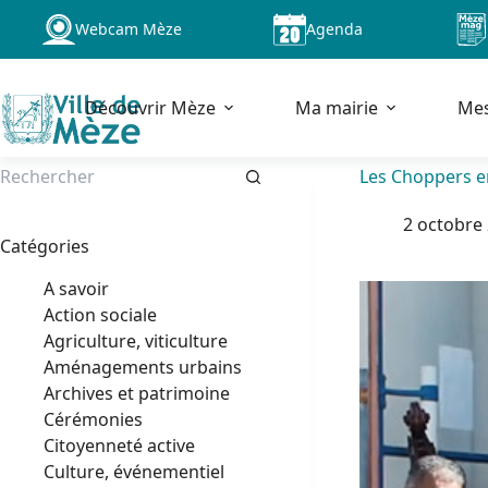
Passer
Webcam Mèze
Agenda
au
contenu
Découvrir Mèze
Ma mairie
Me
Les Choppers e
Aucun
2 octobre
résultat
Catégories
A savoir
Action sociale
Agriculture, viticulture
Aménagements urbains
Archives et patrimoine
Cérémonies
Citoyenneté active
Culture, événementiel