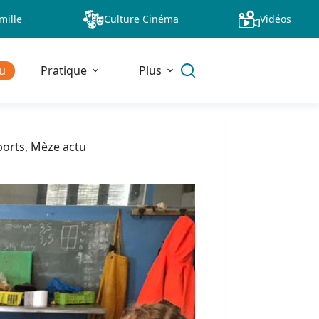
mille
Culture Cinéma
Vidéos
u
Pratique
Plus
ports
,
Mèze actu