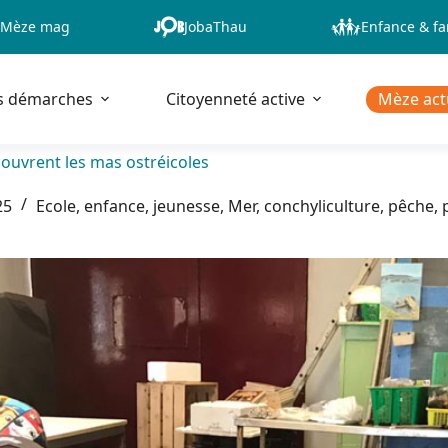
Mèze mag
JobaThau
Enfance & fa
s démarches
Citoyenneté active
Mèze act
couvrent les mas ostréicoles
25
Ecole, enfance, jeunesse
,
Mer, conchyliculture, pêche, 