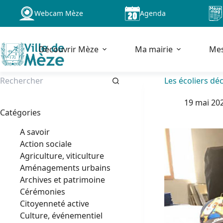
Passer
Webcam Mèze
Agenda
au
contenu
Découvrir Mèze
Ma mairie
Me
Les écoliers dé
Aucun
19 mai 20
résultat
Catégories
A savoir
Action sociale
Agriculture, viticulture
Aménagements urbains
Archives et patrimoine
Cérémonies
Citoyenneté active
Culture, événementiel