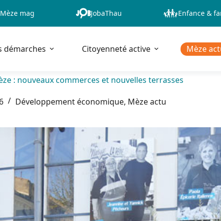
Mèze mag
JobaThau
Enfance & fa
s démarches
Citoyenneté active
Mèze act
Mèze : nouveaux commerces et nouvelles terrasses
26
Développement économique
,
Mèze actu