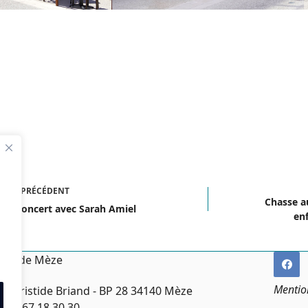
ICLE
PRÉCÉDENT
Chasse a
ro-concert avec Sarah Amiel
enf
irie de Mèze
Mentio
ce Aristide Briand - BP 28 34140 Mèze
:
04 67 18 30 30