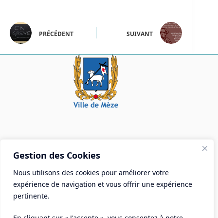
PRÉCÉDENT
SUIVANT
Mairie de Mèze
Gestion des Cookies
Place Aristide Briand - BP 28 34140 Mèze
Nous utilisons des cookies pour améliorer votre
Tél :
04 67 18 30 30
expérience de navigation et vous offrir une expérience
Mail :
contact@ville-meze.fr
pertinente.
En cliquant sur « J'accepte », vous consentez à notre