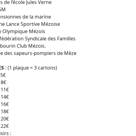
mis de l’école Jules Verne
NSM
 Pensionnes de la marine
Jeune Lance Sportive Mézoise
ley Olympique Mézois
nfédération Syndicale des Familles
mbourin Club Mézois.
ale des sapeurs-pompiers de Mèze
ES
: (1 plaque = 3 cartons)
5€
8€
11€
14€
16€
18€
20€
22€
sirs :