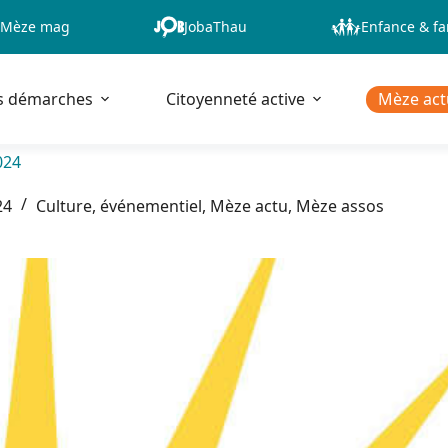
Mèze mag
JobaThau
Enfance & fa
s démarches
Citoyenneté active
Mèze act
024
24
Culture, événementiel
,
Mèze actu
,
Mèze assos