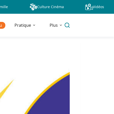
mille
Culture Cinéma
Vidéos
u
Pratique
Plus