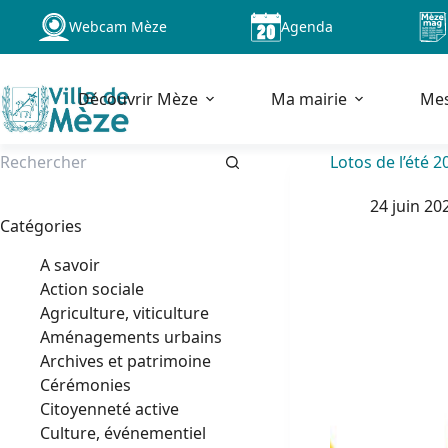
Passer
Webcam Mèze
Agenda
au
contenu
Découvrir Mèze
Ma mairie
Me
Lotos de l’été 2
Aucun
24 juin 20
résultat
Catégories
A savoir
Action sociale
Agriculture, viticulture
Aménagements urbains
Archives et patrimoine
Cérémonies
Citoyenneté active
Culture, événementiel