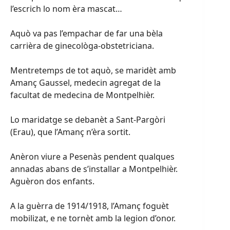
l’escrich lo nom èra mascat…
Aquò va pas l’empachar de far una bèla
carrièra de ginecològa-obstetriciana.
Mentretemps de tot aquò, se maridèt amb
Amanç Gaussel, medecin agregat de la
facultat de medecina de Montpelhièr.
Lo maridatge se debanèt a Sant-Pargòri
(Erau), que l’Amanç n’èra sortit.
Anèron viure a Pesenàs pendent qualques
annadas abans de s’installar a Montpelhièr.
Aguèron dos enfants.
A la guèrra de 1914/1918, l’Amanç foguèt
mobilizat, e ne tornèt amb la legion d’onor.