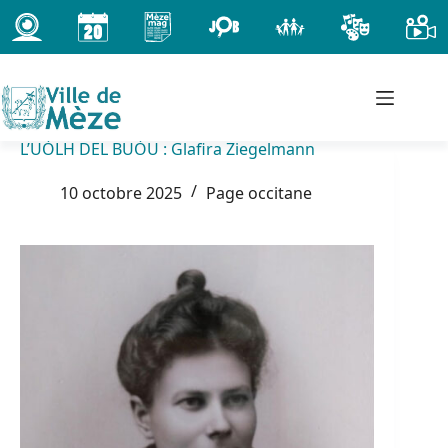
Passer
au
contenu
L’UÒLH DEL BUÒU : Glafira Ziegelmann
10 octobre 2025
Page occitane