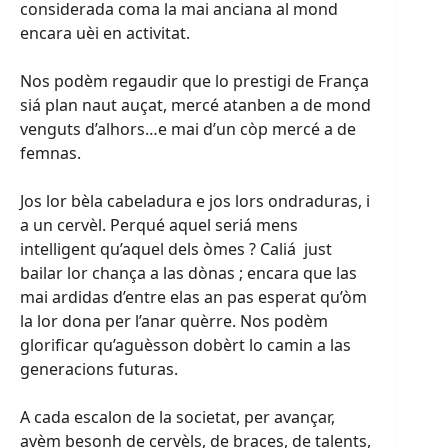
considerada coma la mai anciana al mond
encara uèi en activitat.
Nos podèm regaudir que lo prestigi de França
siá plan naut auçat, mercé atanben a de mond
venguts d’alhors…e mai d’un còp mercé a de
femnas.
Jos lor bèla cabeladura e jos lors ondraduras, i
a un cervèl. Perqué aquel seriá mens
intelligent qu’aquel dels òmes ? Caliá just
bailar lor chança a las dònas ; encara que las
mai ardidas d’entre elas an pas esperat qu’òm
la lor dona per l’anar quèrre. Nos podèm
glorificar qu’aguèsson dobèrt lo camin a las
generacions futuras.
A cada escalon de la societat, per avançar,
avèm besonh de cervèls, de braces, de talents,