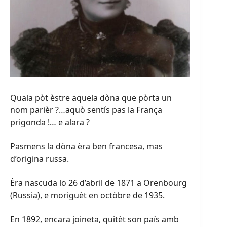
Quala pòt èstre aquela dòna que pòrta un
nom parièr ?…aquò sentís pas la França
prigonda !… e alara ?
Pasmens la dòna èra ben francesa, mas
d’origina russa.
Èra nascuda lo 26 d’abril de 1871 a Orenbourg
(Russia), e moriguèt en octòbre de 1935.
En 1892, encara joineta, quitèt son país amb