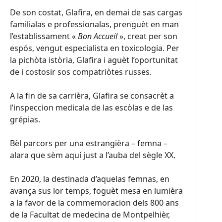
De son costat, Glafira, en demai de sas cargas
familialas e professionalas, prenguèt en man
l’establissament «
Bon Accueil
», creat per son
espós, vengut especialista en toxicologia. Per
la pichòta istòria, Glafira i aguèt l’oportunitat
de i costosir sos compatriòtes russes.
A la fin de sa carrièra, Glafira se consacrèt a
l’inspeccion medicala de las escòlas e de las
grépias.
Bèl parcors per una estrangièra – femna –
alara que sèm aquí just a l’auba del sègle XX.
En 2020, la destinada d’aquelas femnas, en
avança sus lor temps, foguèt mesa en lumièra
a la favor de la commemoracion dels 800 ans
de la Facultat de medecina de Montpelhièr,