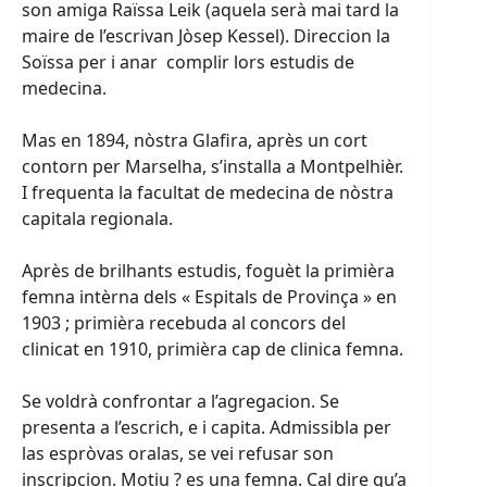
son amiga Raïssa Leik (aquela serà mai tard la
maire de l’escrivan Jòsep Kessel). Direccion la
Soïssa per i anar complir lors estudis de
medecina.
Mas en 1894, nòstra Glafira, après un cort
contorn per Marselha, s’installa a Montpelhièr.
I frequenta la facultat de medecina de nòstra
capitala regionala.
Après de brilhants estudis, foguèt la primièra
femna intèrna dels « Espitals de Provinça » en
1903 ; primièra recebuda al concors del
clinicat en 1910, primièra cap de clinica femna.
Se voldrà confrontar a l’agregacion. Se
presenta a l’escrich, e i capita. Admissibla per
las espròvas oralas, se vei refusar son
inscripcion. Motiu ? es una femna. Cal dire qu’a