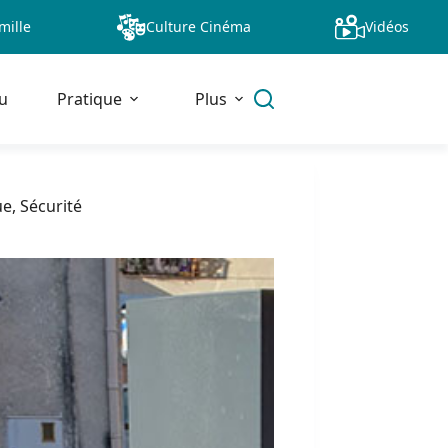
mille
Culture Cinéma
Vidéos
u
Pratique
Plus
ue
,
Sécurité