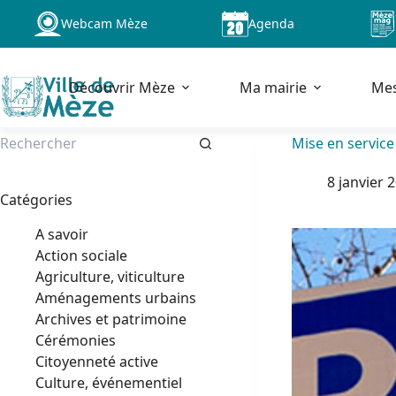
Passer
Webcam Mèze
Agenda
au
contenu
Découvrir Mèze
Ma mairie
Me
Mise en service 
Aucun
8 janvier 
résultat
Catégories
A savoir
Action sociale
Agriculture, viticulture
Aménagements urbains
Archives et patrimoine
Cérémonies
Citoyenneté active
Culture, événementiel