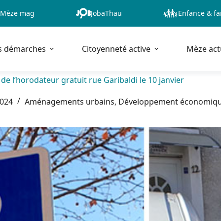
Mèze mag
JobaThau
Enfance & fa
s démarches
Citoyenneté active
Mèze act
de l’horodateur gratuit rue Garibaldi le 10 janvier
2024
Aménagements urbains
,
Développement économiq