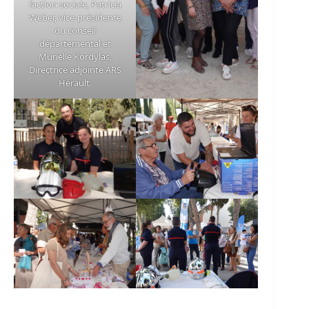
l’action sociale, Patricia
Weber, vice-présidente
du conseil
départemental et
Murielle Kordylas,
Directrice adjointe ARS
Hérault.