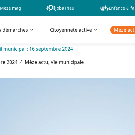
Mèze mag
JobaThau
Enfance & fa
s démarches
Citoyenneté active
Mèze act
l municipal : 16 septembre 2024
re 2024
Mèze actu
,
Vie municipale