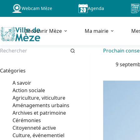
Passer
Webcam Mèze
Agenda
au
contenu
Découvrir Mèze
Ma mairie
Me
Prochain consei
Aucun
9 septemb
résultat
Catégories
A savoir
Action sociale
Agriculture, viticulture
Aménagements urbains
Archives et patrimoine
Cérémonies
Citoyenneté active
Culture, événementiel