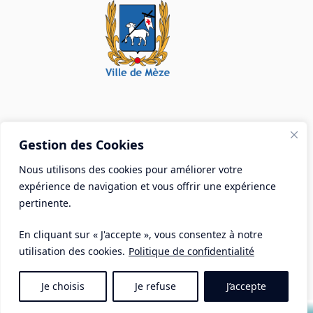
Mairie de Mèze
Gestion des Cookies
Place Aristide Briand - BP 28 34140 Mèze
Nous utilisons des cookies pour améliorer votre
Tél :
04 67 18 30 30
expérience de navigation et vous offrir une expérience
Mail :
contact@ville-meze.fr
pertinente.
En cliquant sur « J'accepte », vous consentez à notre
utilisation des cookies.
Politique de confidentialité
Je choisis
Je refuse
J’accepte
Mentions Légales
Copyright © 2026