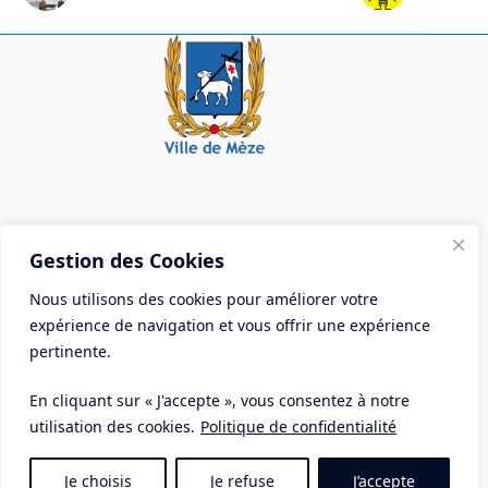
Mairie de Mèze
Gestion des Cookies
Place Aristide Briand - BP 28 34140 Mèze
Nous utilisons des cookies pour améliorer votre
Tél :
04 67 18 30 30
expérience de navigation et vous offrir une expérience
Mail :
contact@ville-meze.fr
pertinente.
En cliquant sur « J'accepte », vous consentez à notre
utilisation des cookies.
Politique de confidentialité
Je choisis
Je refuse
J’accepte