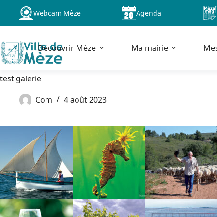
Passer
Webcam Mèze
Agenda
au
contenu
Découvrir Mèze
Ma mairie
Me
test galerie
Com
4 août 2023