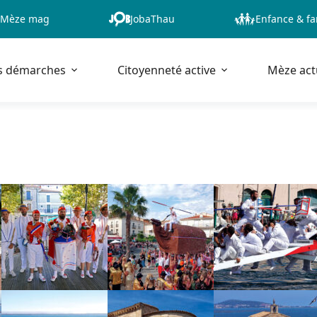
Mèze mag
JobaThau
Enfance & fa
s démarches
Citoyenneté active
Mèze act