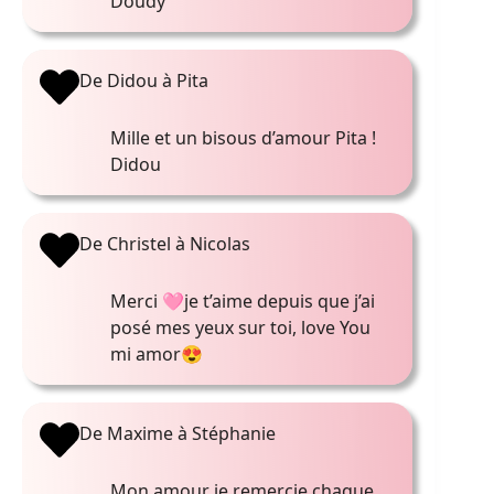
Doudy
De Didou à Pita
Mille et un bisous d’amour Pita !
Didou
De Christel à Nicolas
Merci 🩷je t’aime depuis que j’ai
posé mes yeux sur toi, love You
mi amor😍
De Maxime à Stéphanie
Mon amour je remercie chaque