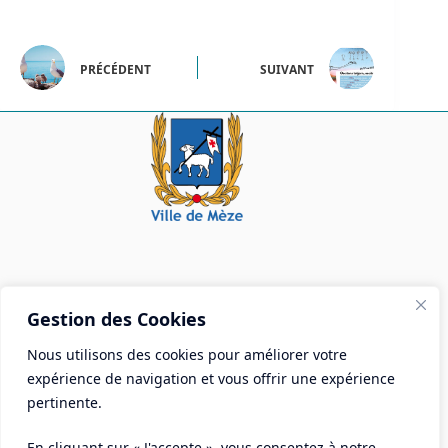
PRÉCÉDENT
SUIVANT
Mairie de Mèze
Gestion des Cookies
Place Aristide Briand - BP 28 34140 Mèze
Nous utilisons des cookies pour améliorer votre
Tél :
04 67 18 30 30
expérience de navigation et vous offrir une expérience
Mail :
contact@ville-meze.fr
pertinente.
En cliquant sur « J'accepte », vous consentez à notre