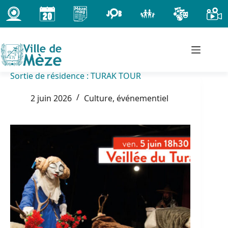
Passer
au
contenu
Sortie de résidence : TURAK TOUR
2 juin 2026
Culture, événementiel