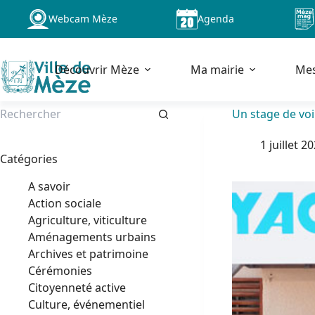
Passer
Webcam Mèze
Agenda
au
contenu
Découvrir Mèze
Ma mairie
Me
Un stage de voi
Aucun
1 juillet 2
résultat
Catégories
A savoir
Action sociale
Agriculture, viticulture
Aménagements urbains
Archives et patrimoine
Cérémonies
Citoyenneté active
Culture, événementiel