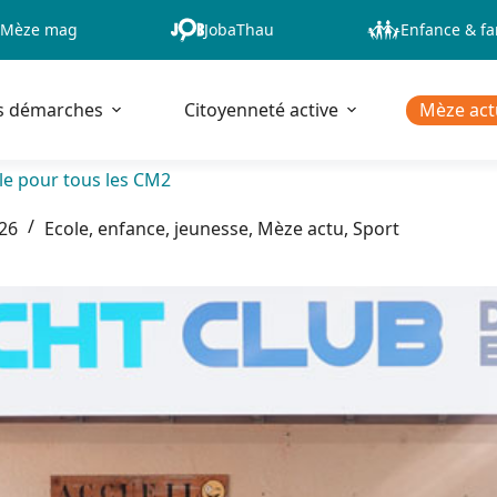
Mèze mag
JobaThau
Enfance & fa
s démarches
Citoyenneté active
Mèze act
le pour tous les CM2
026
Ecole, enfance, jeunesse
,
Mèze actu
,
Sport