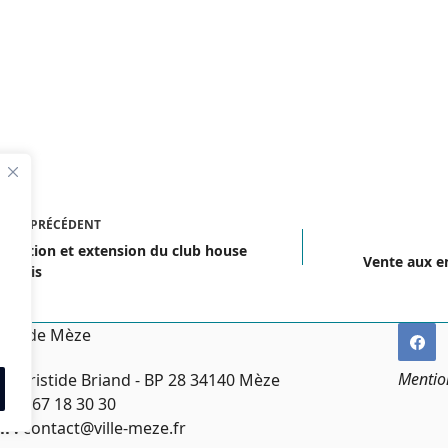
ICLE
PRÉCÉDENT
ovation et extension du club house
Vente aux e
 tennis
irie de Mèze
Mentio
ce Aristide Briand - BP 28 34140 Mèze
:
04 67 18 30 30
l :
contact@ville-meze.fr