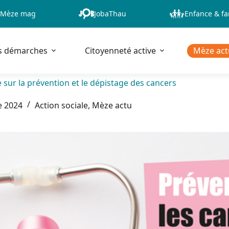
Mèze mag
JobaThau
Enfance & fa
s démarches
Citoyenneté active
Mèze act
sur la prévention et le dépistage des cancers
e 2024
Action sociale
,
Mèze actu