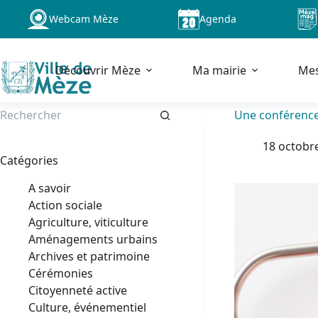
Passer
Webcam Mèze
Agenda
au
contenu
Découvrir Mèze
Ma mairie
Me
Une conférence 
Aucun
18 octobr
résultat
Catégories
A savoir
Action sociale
Agriculture, viticulture
Aménagements urbains
Archives et patrimoine
Cérémonies
Citoyenneté active
Culture, événementiel