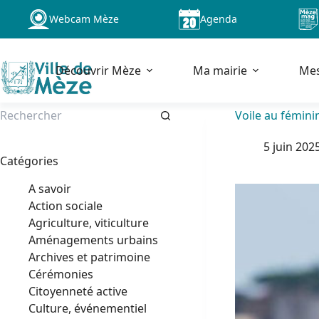
Passer
Webcam Mèze
Agenda
au
contenu
Découvrir Mèze
Ma mairie
Me
Voile au féminin
Aucun
5 juin 202
résultat
Catégories
A savoir
Action sociale
Agriculture, viticulture
Aménagements urbains
Archives et patrimoine
Cérémonies
Citoyenneté active
Culture, événementiel