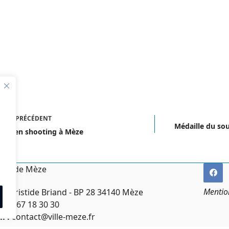
ICLE
PRÉCÉDENT
Médaille du sou
bal en shooting à Mèze
irie de Mèze
Mentio
ce Aristide Briand - BP 28 34140 Mèze
:
04 67 18 30 30
l :
contact@ville-meze.fr