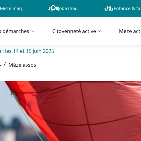
Mèze mag
JobaThau
Enfance & fa
s démarches
Citoyenneté active
Mèze act
 : les 14 et 15 juin 2025
5
Mèze assos