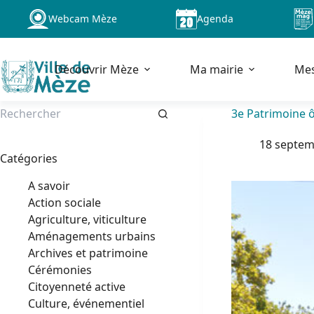
Passer
Webcam Mèze
Agenda
au
contenu
Découvrir Mèze
Ma mairie
Me
3e Patrimoine ô
Aucun
18 septem
résultat
Catégories
A savoir
Action sociale
Agriculture, viticulture
Aménagements urbains
Archives et patrimoine
Cérémonies
Citoyenneté active
Culture, événementiel