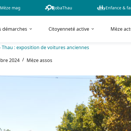
Mèze mag
JobaThau
Enfance & fa
s démarches
Citoyenneté active
Mèze act
 Thau : exposition de voitures anciennes
bre 2024
Mèze assos