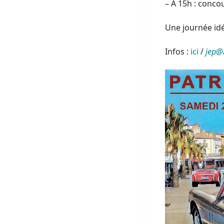
– A 15h : conco
Une journée idé
Infos :
ici
/
jep@r