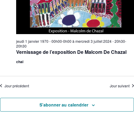
e
o
n
e
n
n
t
d
e
n
e
z
a
v
u
v
u
n
jeudi 1 janvier 1970 - 00h00-0h00
à
mercredi 3 juillet 2024 - 20h30-
i
e
e
20h30
Vernissage de l’exposition De Malcom De Chazal
g
s
d
a
a
É
chai
t
t
v
e
i
è
.
o
n
Jour précédent
Jour suivant
n
e
d
m
e
e
S’abonner au calendrier
v
n
u
t
e
s