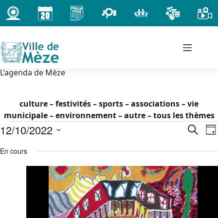
Passer
au
contenu
L’agenda de Mèze
culture
–
festivités
–
sports
–
associations
–
vie
municipale
–
environnement
–
autre
–
tous les thèmes
Évènements
12/10/2022
R
N
R
J
for
e
a
e
S
o
mercredi
c
En cours
c
v
é
u
h
12
h
i
l
r
e
octobre
e
g
e
r
2022
c
r
a
c
t
-
c
t
h
i
00h00
h
i
e
o