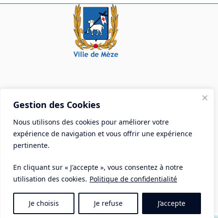
É
v
è
n
e
m
e
n
Mairie de Mèze
t
Gestion des Cookies
s
Place Aristide Briand - BP 28 34140 Mèze
Nous utilisons des cookies pour améliorer votre
Tél :
04 67 18 30 30
expérience de navigation et vous offrir une expérience
Mail :
contact@ville-meze.fr
pertinente.
En cliquant sur « J'accepte », vous consentez à notre
utilisation des cookies.
Politique de confidentialité
Je choisis
Je refuse
J’accepte
Mentions Légales