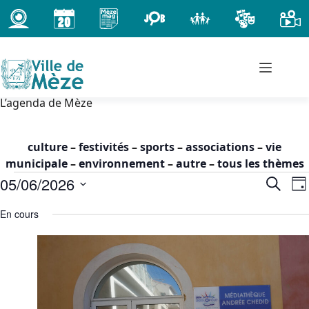
Passer
au
contenu
L’agenda de Mèze
culture
–
festivités
–
sports
–
associations
–
vie
municipale
–
environnement
–
autre
–
tous les thèmes
Évènements
05/06/2026
R
N
R
J
for
e
a
e
S
o
vendredi
c
En cours
c
v
é
u
h
5
h
i
l
r
e
juin
e
g
e
r
2026
c
r
a
c
t
-
c
t
h
i
00h00
h
i
e
o