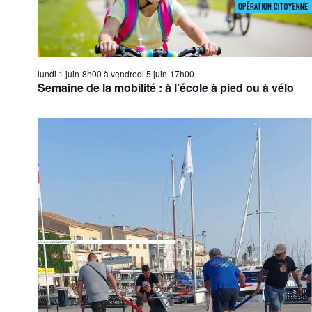
É
v
è
n
lundi 1 juin-8h00
à
vendredi 5 juin-17h00
e
Semaine de la mobilité : à l’école à pied ou à vélo
m
e
n
t
s