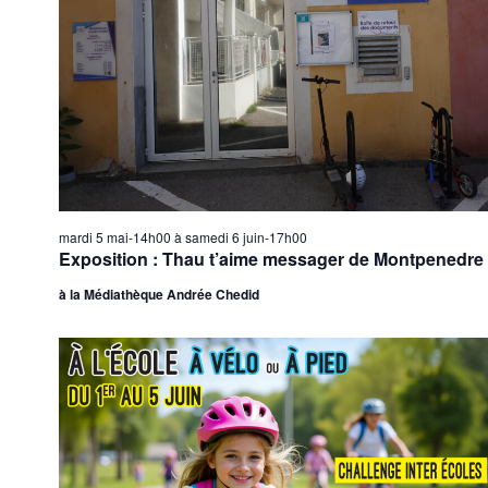
e
o
n
e
n
n
t
d
e
n
e
z
a
v
u
v
u
n
i
e
e
g
s
d
a
a
É
mardi 5 mai-14h00
à
samedi 6 juin-17h00
t
t
v
Exposition : Thau t’aime messager de Montpenedre
e
i
è
.
o
n
à la Médiathèque Andrée Chedid
n
e
d
m
e
e
v
n
u
t
e
s