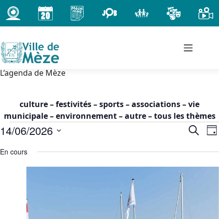
Passer
au
contenu
L’agenda de Mèze
culture
–
festivités
–
sports
–
associations
–
vie
municipale
–
environnement
–
autre
–
tous les thèmes
Évènements
14/06/2026
R
N
R
J
for
e
a
e
S
o
dimanche
c
En cours
c
v
é
u
h
14
h
i
l
r
e
juin
e
g
e
r
2026
c
r
a
c
t
-
c
t
h
i
00h00
h
i
e
o