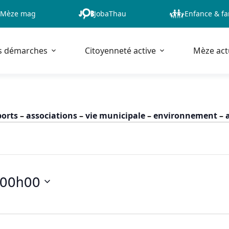
Mèze mag
JobaThau
Enfance & fa
s démarches
Citoyenneté active
Mèze act
ports
–
associations
–
vie municipale
–
environnement
–
 2026 - 00h00