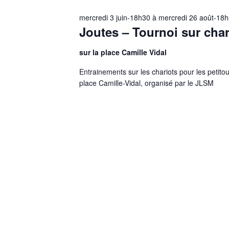
e
-
e
c
c
mercredi 3 juin-18h30
à
mercredi 26 août-18
t
t
Joutes – Tournoi sur char
l
n
i
é
a
o
.
sur la place Camille Vidal
n
v
R
n
i
Entrainements sur les chariots pour les petitous
e
e
g
place Camille-Vidal, organisé par le JLSM
c
z
a
h
u
t
e
n
r
i
e
c
o
d
h
n
a
e
d
t
r
e
e
É
v
.
v
u
è
e
n
s
e