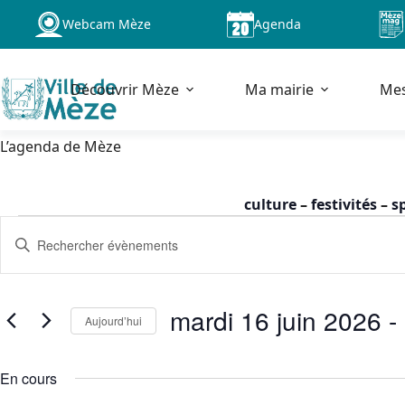
Passer
Webcam Mèze
Agenda
au
contenu
Découvrir Mèze
Ma mairie
Me
L’agenda de Mèze
culture
–
festivités
–
s
Évènements
R
S
for
e
a
mardi
c
i
16
h
s
mardi 16 juin
juin
e
i
Aujourd’hui
2026
r
r
S
-
c
m
é
o
00h00
En cours
h
l
t
e