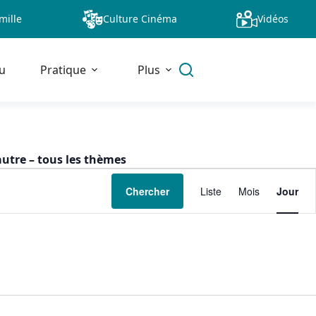
mille
Culture Cinéma
Vidéos
u
Pratique
Plus
autre
–
tous les thèmes
N
Chercher
Liste
Mois
Jour
a
v
i
g
a
t
i
o