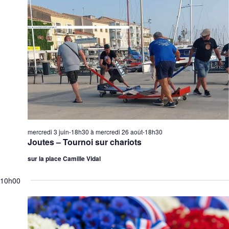
É
v
è
n
e
m
e
n
t
s
mercredi 3 juin-18h30
à
mercredi 26 août-18h30
Joutes – Tournoi sur chariots
sur la place Camille Vidal
10h00