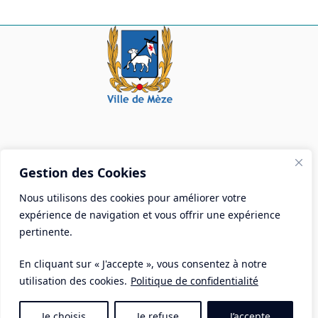
Mairie de Mèze
Gestion des Cookies
Place Aristide Briand - BP 28 34140 Mèze
Nous utilisons des cookies pour améliorer votre
Tél :
04 67 18 30 30
expérience de navigation et vous offrir une expérience
Mail :
contact@ville-meze.fr
pertinente.
En cliquant sur « J'accepte », vous consentez à notre
utilisation des cookies.
Politique de confidentialité
Je choisis
Je refuse
J’accepte