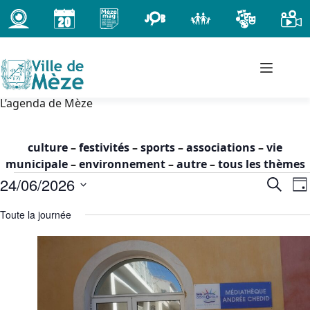
Passer
au
contenu
L’agenda de Mèze
culture
–
festivités
–
sports
–
associations
–
vie
municipale
–
environnement
–
autre
–
tous les thèmes
Évènements
24/06/2026
R
N
R
J
for
e
a
e
S
o
mercredi
c
Toute la journée
c
v
é
u
h
24
h
i
l
r
e
juin
e
g
e
r
2026
c
r
a
c
t
-
c
t
h
i
00h00
h
i
e
o