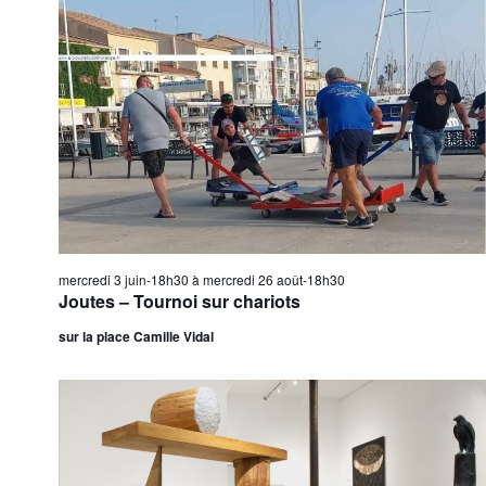
É
v
è
n
e
m
e
n
t
s
mercredi 3 juin-18h30
à
mercredi 26 août-18h30
Joutes – Tournoi sur chariots
sur la place Camille Vidal