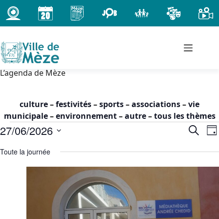
Passer
au
contenu
L’agenda de Mèze
culture
–
festivités
–
sports
–
associations
–
vie
municipale
–
environnement
–
autre
–
tous les thèmes
Évènements
27/06/2026
R
N
R
J
for
e
a
e
S
o
samedi
c
Toute la journée
c
v
é
u
h
27
h
i
l
r
e
juin
e
g
e
r
2026
c
r
a
c
t
-
c
t
h
i
00h00
h
i
e
o