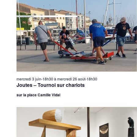
É
v
è
n
e
m
e
n
t
s
mercredi 3 juin-18h30
à
mercredi 26 août-18h30
Joutes – Tournoi sur chariots
sur la place Camille Vidal