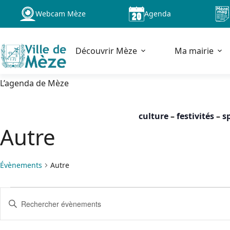
Passer
Webcam Mèze
Agenda
au
contenu
Découvrir Mèze
Ma mairie
L’agenda de Mèze
culture
–
festivités
–
s
Autre
Évènements
Autre
Évènements
R
S
for
e
a
dimanche
c
i