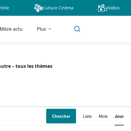
mille
Culture Cinéma
Vidéos
Mèze actu
Plus
autre
–
tous les thèmes
N
Chercher
Liste
Mois
Jour
a
v