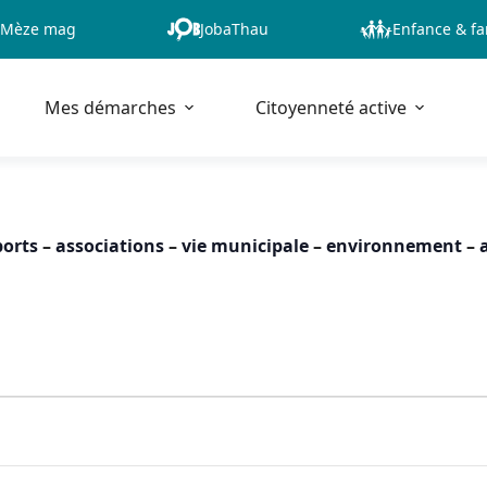
Mèze mag
JobaThau
Enfance & fa
Mes démarches
Citoyenneté active
ports
–
associations
–
vie municipale
–
environnement
–