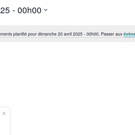
che 20 avril 2025 - 00h00
ents planifié pour dimanche 20 avril 2025 - 00h00. Passer aux
évèn
N
o
t
i
c
e