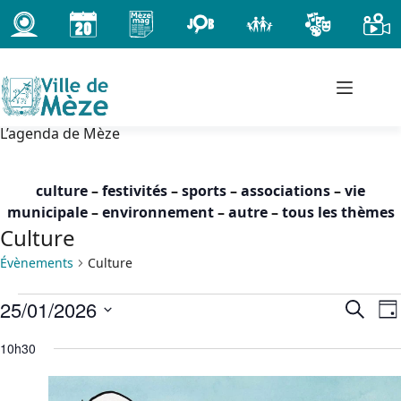
Passer
au
contenu
L’agenda de Mèze
culture
–
festivités
–
sports
–
associations
–
vie
municipale
–
environnement
–
autre
–
tous les thèmes
Culture
Évènements
Culture
Évènements
25/01/2026
R
N
R
J
for
e
a
e
S
o
dimanche
c
10h30
c
v
é
u
h
25
h
i
l
r
e
janvier
e
g
e