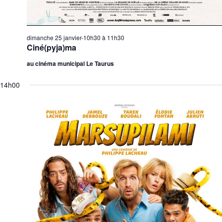
u
t
e
s
dimanche 25 janvier-10h30
à
11h30
É
Ciné(pyja)ma
v
au cinéma municipal Le Taurus
è
n
14h00
e
m
e
n
t
s