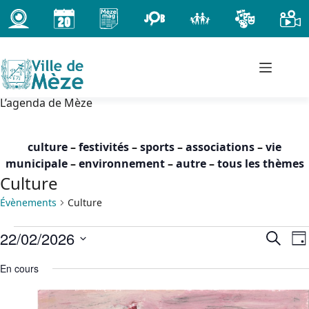
Passer
au
contenu
L’agenda de Mèze
culture
–
festivités
–
sports
–
associations
–
vie
municipale
–
environnement
–
autre
–
tous les thèmes
Culture
Évènements
Culture
Évènements
22/02/2026
R
N
R
J
for
e
a
e
S
o
dimanche
c
En cours
c
v
é
u
h
22
h
i
l
r
e
février
e
g
e