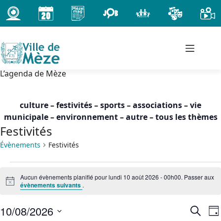
Passer
au
contenu
L’agenda de Mèze
culture
–
festivités
–
sports
–
associations
–
vie
municipale
–
environnement
–
autre
–
tous les thèmes
Festivités
Évènements
Festivités
Évènements
Aucun évènements planifié pour lundi 10 août 2026 - 00h00. Passer aux
for
N
évènements suivants
.
lundi
o
t
10
10/08/2026
i
R
N
R
août
J
c