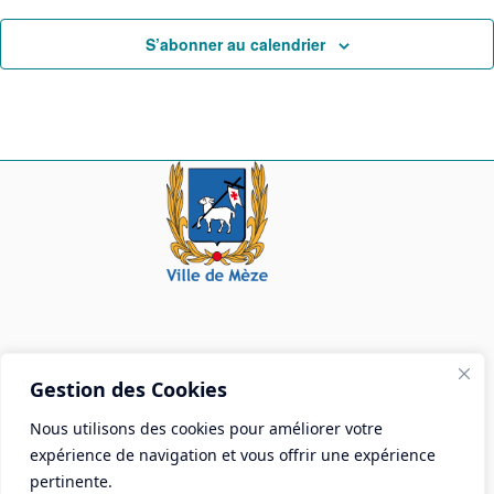
u
t
S’abonner au calendrier
e
s
É
v
è
n
e
m
e
n
t
s
Mairie de Mèze
Gestion des Cookies
Place Aristide Briand - BP 28 34140 Mèze
Nous utilisons des cookies pour améliorer votre
Tél :
04 67 18 30 30
expérience de navigation et vous offrir une expérience
Mail :
contact@ville-meze.fr
pertinente.