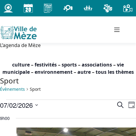
Passer
au
contenu
L’agenda de Mèze
culture
–
festivités
–
sports
–
associations
–
vie
municipale
–
environnement
–
autre
–
tous les thèmes
Sport
Évènements
Sport
Évènements
07/02/2026
R
N
R
J
for
e
a
e
S
o
samedi
c
9h00
c
v
é
u
h
7
h
i
l
r
e
février
e
g
e