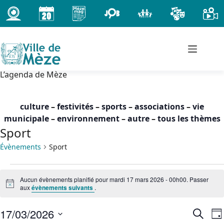
Passer
au
contenu
L’agenda de Mèze
culture
–
festivités
–
sports
–
associations
–
vie
municipale
–
environnement
–
autre
–
tous les thèmes
Sport
Évènements
Sport
Évènements
Aucun évènements planifié pour mardi 17 mars 2026 - 00h00. Passer
for
N
aux
évènements suivants
.
mardi
o
t
17
17/03/2026
i
R
N
R
mars
J
c