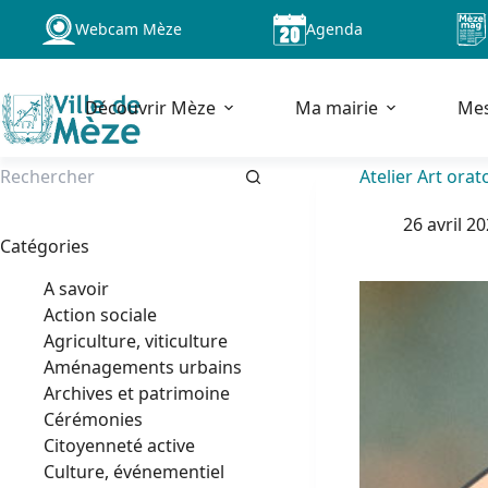
Passer
Webcam Mèze
Agenda
au
contenu
Découvrir Mèze
Ma mairie
Me
Atelier Art orat
Aucun
26 avril 2
résultat
Catégories
A savoir
Action sociale
Agriculture, viticulture
Aménagements urbains
Archives et patrimoine
Cérémonies
Citoyenneté active
Culture, événementiel