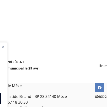
ICLE
PRÉCÉDENT
En m
seil municipal le 29 avril
irie de Mèze
Mentio
ce Aristide Briand - BP 28 34140 Mèze
:
04 67 18 30 30