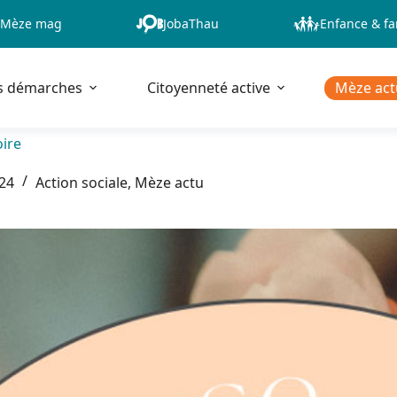
Mèze mag
JobaThau
Enfance & fa
s démarches
Citoyenneté active
Mèze act
oire
024
Action sociale
,
Mèze actu