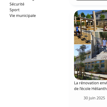
m
Sécurité
d
Sport
d
Vie municipale
l
h
La rénovation en
de l’école Héliant
30 juin 2025