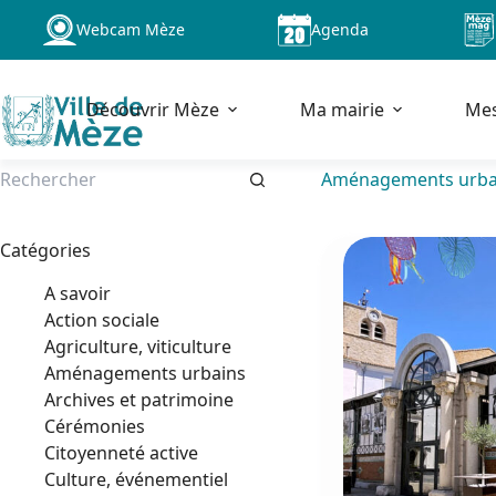
Passer
Webcam Mèze
Agenda
au
contenu
Découvrir Mèze
Ma mairie
Me
Aménagements urba
Aucun
résultat
Catégories
A savoir
Action sociale
Agriculture, viticulture
Aménagements urbains
Archives et patrimoine
Cérémonies
Citoyenneté active
Culture, événementiel