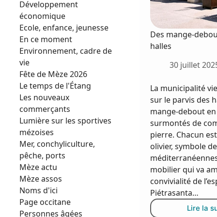
Développement
économique
Ecole, enfance, jeunesse
Des mange-debout
En ce moment
halles
Environnement, cadre de
vie
30 juillet 202
Fête de Mèze 2026
Le temps de l'Étang
La municipalité vien
Les nouveaux
sur le parvis des ha
commerçants
mange-debout en
Lumière sur les sportives
surmontés de com
mézoises
pierre. Chacun es
Mer, conchyliculture,
olivier, symbole d
pêche, ports
méditerranéennes
Mèze actu
mobilier qui va amp
Mèze assos
convivialité de l’
Noms d'ici
Piétrasanta…
Page occitane
Lire la s
D
Personnes âgées