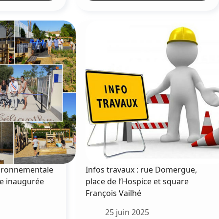
ange-
officiel
ebout
de
evant
la
es
nouvelle
alles
sous-
préfète
Amélie
de
Sousa
à
Mèze
vironnementale
Infos travaux : rue Domergue,
he inaugurée
place de l’Hospice et square
François Vailhé
25 juin 2025