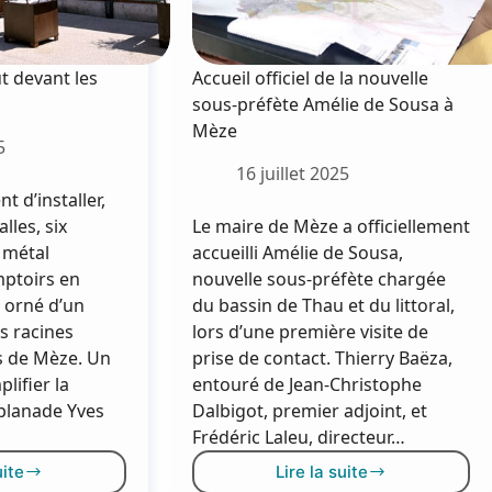
 devant les
Accueil officiel de la nouvelle
sous-préfète Amélie de Sousa à
Mèze
5
16 juillet 2025
t d’installer,
lles, six
Le maire de Mèze a officiellement
 métal
accueilli Amélie de Sousa,
ptoirs en
nouvelle sous-préfète chargée
t orné d’un
du bassin de Thau et du littoral,
es racines
lors d’une première visite de
 de Mèze. Un
prise de contact. Thierry Baëza,
lifier la
entouré de Jean-Christophe
esplanade Yves
Dalbigot, premier adjoint, et
Frédéric Laleu, directeur…
uite
Lire la suite
es
Accueil