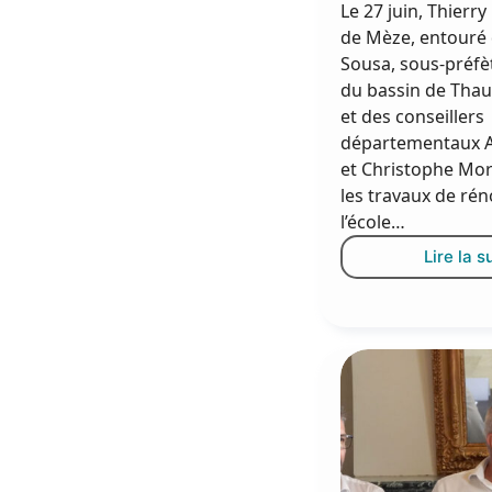
Le 27 juin, Thierr
de Mèze, entouré
Sousa, sous-préfè
du bassin de Thau 
et des conseillers
départementaux A
et Christophe Mor
les travaux de ré
l’école…
Lire la s
L
r
e
d
l
H
i