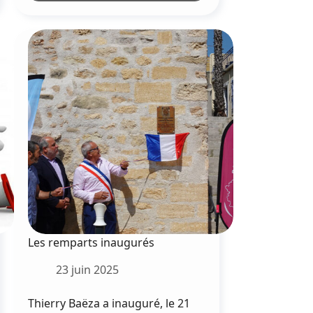
fontaine
inaugurée
:
un
patrimoine
historique
remis
en
valeur
Les remparts inaugurés
23 juin 2025
Thierry Baëza a inauguré, le 21