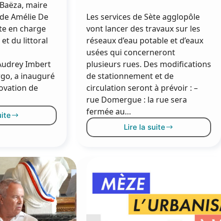
y Baëza, maire
 de Amélie De
Les services de Sète agglopôle
te en charge
vont lancer des travaux sur les
et du littoral
réseaux d’eau potable et d’eaux
usées qui concerneront
udrey Imbert
plusieurs rues. Des modifications
go, a inauguré
de stationnement et de
novation de
circulation seront à prévoir : –
rue Domergue : la rue sera
fermée au…
uite
a
Lire la suite
énovation
Infos
nvironnementale
travaux :
e
rue
’école
Domergue,
élianthe
place
naugurée
de
l’Hospice et
square
François