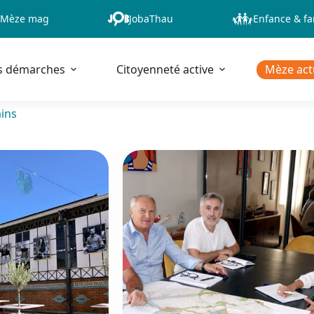
Mèze mag
JobaThau
Enfance & fa
s démarches
Citoyenneté active
Mèze act
ins