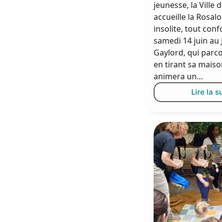
jeunesse, la Ville
accueille la Rosalo
insolite, tout conf
samedi 14 juin au 
Gaylord, qui parco
en tirant sa maiso
animera un…
Lire la s
L
R
p
à
l
j
j