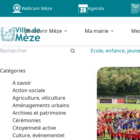
Passer
Webcam Mèze
Agenda
au
contenu
Découvrir Mèze
Ma mairie
Me
Ecole, enfance, jeun
Aucun
résultat
Catégories
A savoir
Action sociale
Agriculture, viticulture
Aménagements urbains
Archives et patrimoine
Cérémonies
Citoyenneté active
Culture, événementiel