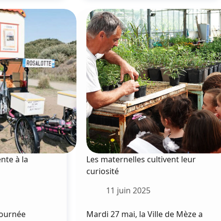
en
fête
au
jardin
Montet
nte à la
Les maternelles cultivent leur
curiosité
11 juin 2025
 journée
Mardi 27 mai, la Ville de Mèze a