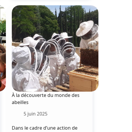
surveillante
de
collège
poignardée
À la découverte du monde des
abeilles
5 juin 2025
Dans le cadre d’une action de