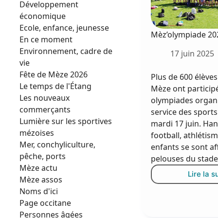
Développement
économique
Ecole, enfance, jeunesse
Mèz’olympiade 20
En ce moment
Environnement, cadre de
17 juin 2025
vie
Fête de Mèze 2026
Plus de 600 élèves
Le temps de l'Étang
Mèze ont particip
Les nouveaux
olympiades organi
commerçants
service des sports 
Lumière sur les sportives
mardi 17 juin. Han
mézoises
football, athlétism
Mer, conchyliculture,
enfants se sont af
pêche, ports
pelouses du stad
Mèze actu
Lire la s
M
Mèze assos
2
Noms d'ici
Page occitane
Personnes âgées