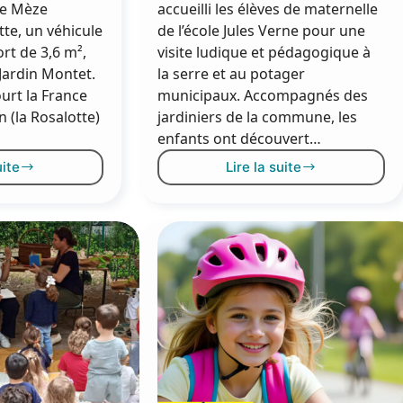
 de Mèze
accueilli les élèves de maternelle
tte, un véhicule
de l’école Jules Verne pour une
ort de 3,6 m²,
visite ludique et pédagogique à
Jardin Montet.
la serre et au potager
urt la France
municipaux. Accompagnés des
n (la Rosalotte)
jardiniers de la commune, les
enfants ont découvert…
uite
Lire la suite
a
Les
osalotte
maternelles
résente
cultivent
leur
a
curiosité
ournée
eunesse