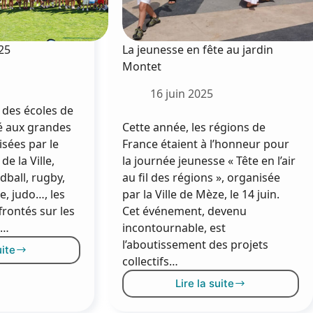
25
La jeunesse en fête au jardin
Montet
16 juin 2025
 des écoles de
é aux grandes
Cette année, les régions de
sées par le
France étaient à l’honneur pour
de la Ville,
la journée jeunesse « Tête en l’air
dball, rugby,
au fil des régions », organisée
e, judo…, les
par la Ville de Mèze, le 14 juin.
frontés sur les
Cet événement, devenu
e…
incontournable, est
l’aboutissement des projets
uite
èz’olympiade
collectifs…
025
Lire la suite
La
jeunesse