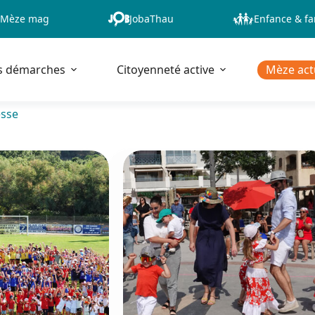
Mèze mag
JobaThau
Enfance & fa
s démarches
Citoyenneté active
Mèze act
esse