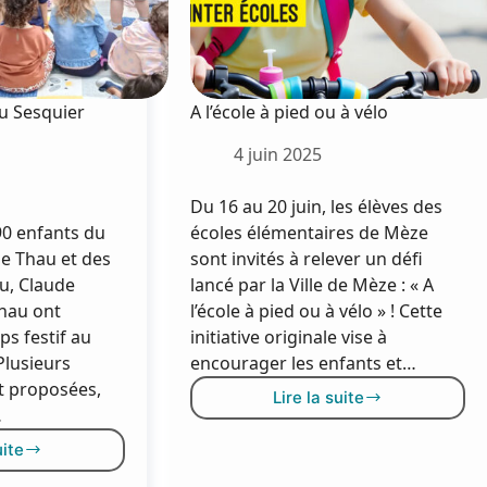
au Sesquier
A l’école à pied ou à vélo
4 juin 2025
Du 16 au 20 juin, les élèves des
 90 enfants du
écoles élémentaires de Mèze
e Thau et des
sont invités à relever un défi
u, Claude
lancé par la Ville de Mèze : « A
Thau ont
l’école à pied ou à vélo » ! Cette
ps festif au
initiative originale vise à
Plusieurs
encourager les enfants et…
t proposées,
Lire la suite
A
…
l’école
uite
à
a
pied
erme