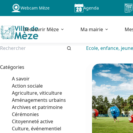
Passer
Webcam Mèze
Agenda
au
contenu
Découvrir Mèze
Ma mairie
Me
Ecole, enfance, jeun
Aucun
résultat
Catégories
A savoir
Action sociale
Agriculture, viticulture
Aménagements urbains
Archives et patrimoine
Cérémonies
Citoyenneté active
Culture, événementiel