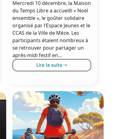
Mercredi 10 décembre, la Maison
du Temps Libre a accueilli « Noël
ensemble », le goûter solidaire
organisé par l’Espace Jeunes et le
CCAS de la Ville de Mèze. Les
participants étaient nombreux à
se retrouver pour partager un
après-midi festif en…
Lire la suite
Noël
ensemble
:
solidarité
et
convivialité
au
rendez-
vous