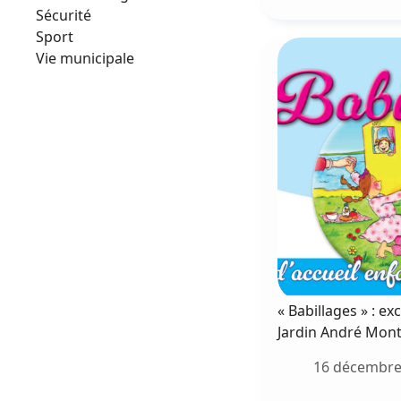
a
Sécurité
«
Sport
f
Vie municipale
l
5
m
2
« Babillages » : e
Jardin André Mont
16 décembre