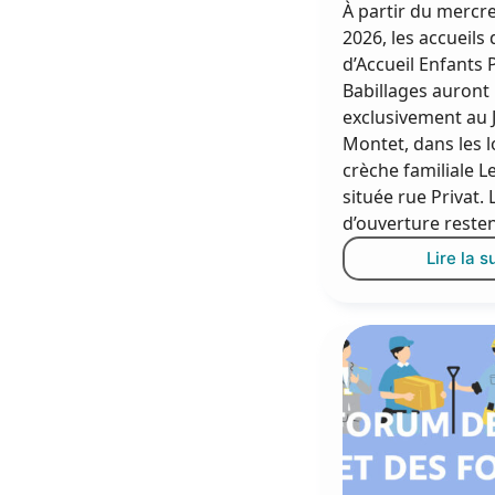
À partir du mercre
2026, les accueils
d’Accueil Enfants 
Babillages auront 
exclusivement au 
Montet, dans les l
crèche familiale L
située rue Privat.
d’ouverture reste
Lire la s
«
:
e
a
J
A
M
d
2