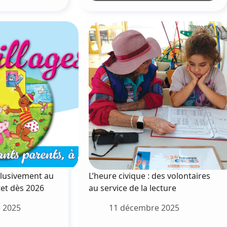
nimation
terrestres
 bubble
éducatives
oot »
:
e
l’école
grandeur
ars
nature
026
xclusivement au
L’heure civique : des volontaires
et dès 2026
au service de la lecture
 2025
11 décembre 2025