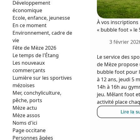
Développement
économique
Ecole, enfance, jeunesse
À vos inscriptions
En ce moment
« bubble foot » le
Environnement, cadre de
vie
3 février 202
Fête de Mèze 2026
Le temps de l'Étang
Le service des spor
Les nouveaux
de Mèze propose u
commerçants
bubble foot pour 
Lumière sur les sportives
à 12 ans, jeudi 5 
mézoises
14h à 16h au gym
Mer, conchyliculture,
jeu. Mêlant foot et
pêche, ports
activité place ch
Mèze actu
Lire la s
À
Mèze assos
v
Noms d'ici
i
Page occitane
:
Personnes âgées