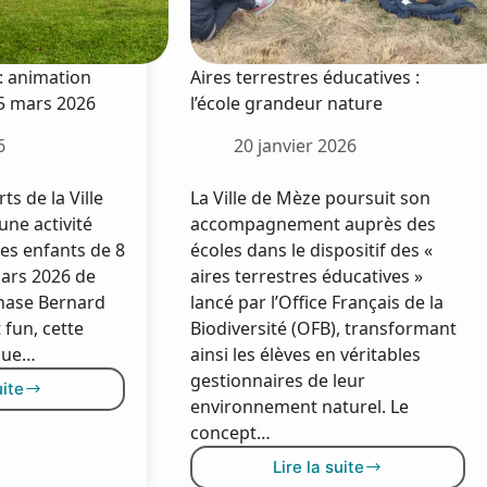
 : animation
Aires terrestres éducatives :
 5 mars 2026
l’école grandeur nature
6
20 janvier 2026
ts de la Ville
La Ville de Mèze poursuit son
ne activité
accompagnement auprès des
les enfants de 8
écoles dans le dispositif des «
mars 2026 de
aires terrestres éducatives »
nase Bernard
lancé par l’Office Français de la
 fun, cette
Biodiversité (OFB), transformant
aque…
ainsi les élèves en véritables
gestionnaires de leur
uite
environnement naturel. Le
os
concept…
nscriptions
Lire la suite
Aires