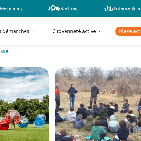
Mèze mag
JobaThau
Enfance & fa
s démarches
Citoyenneté active
Mèze act
esse