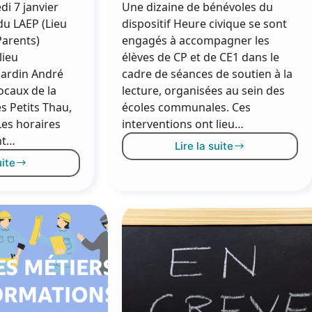
di 7 janvier
Une dizaine de bénévoles du
 du LAEP (Lieu
dispositif Heure civique se sont
Parents)
engagés à accompagner les
lieu
élèves de CP et de CE1 dans le
Jardin André
cadre de séances de soutien à la
ocaux de la
lecture, organisées au sein des
es Petits Thau,
écoles communales. Ces
 Les horaires
interventions ont lieu…
nt…
Lire la suite
L’heure
uite
civique
 Babillages »
:
des
xclusivement
volontaires
u
au
ardin
service
ndré
de
ontet
la
ès
lecture
026