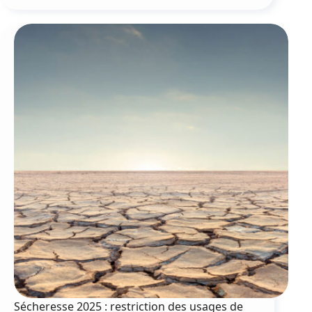
victoire
de
Mickaël
Wolff
célébrée
par
la
Ville
Sécheresse 2025 : restriction des usages de