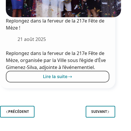
Replongez dans la ferveur de la 217e Fête de
Mèze !
21 août 2025
Replongez dans la ferveur de la 217e Fête de
Mèze, organisée par la Ville sous l’égide d’Ève
Gimenez-Silva, adjointe à l’événementiel.
Lire la suite
Replongez
dans
la
ferveur
de
la
PRÉCÉDENT
SUIVANT
217e
Fête
de