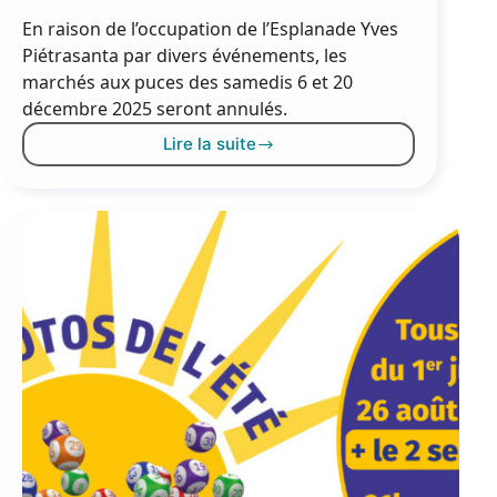
En raison de l’occupation de l’Esplanade Yves
Piétrasanta par divers événements, les
marchés aux puces des samedis 6 et 20
décembre 2025 seront annulés.
Lire la suite
Info
:
marchés
aux
puces
des
6
et
20
décembre
2025