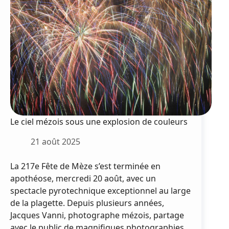
cyanobactéries
Le ciel mézois sous une explosion de couleurs
21 août 2025
La 217e Fête de Mèze s’est terminée en
apothéose, mercredi 20 août, avec un
spectacle pyrotechnique exceptionnel au large
de la plagette. Depuis plusieurs années,
Jacques Vanni, photographe mézois, partage
avec le public de magnifiques photographies