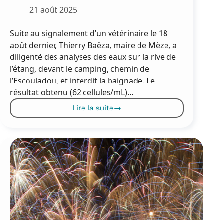
21 août 2025
Suite au signalement d’un vétérinaire le 18
août dernier, Thierry Baëza, maire de Mèze, a
diligenté des analyses des eaux sur la rive de
l’étang, devant le camping, chemin de
l’Escouladou, et interdit la baignade. Le
résultat obtenu (62 cellules/mL)…
Lire la suite
La
bonne
qualité
des
eaux
de
baignade
–
Surveillance
des