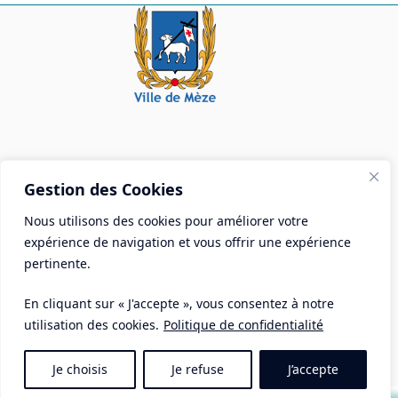
Mèze
!
Mairie de Mèze
Gestion des Cookies
Place Aristide Briand - BP 28 34140 Mèze
Nous utilisons des cookies pour améliorer votre
Tél :
04 67 18 30 30
expérience de navigation et vous offrir une expérience
Mail :
contact@ville-meze.fr
pertinente.
En cliquant sur « J'accepte », vous consentez à notre
utilisation des cookies.
Politique de confidentialité
Je choisis
Je refuse
J’accepte
Mentions Légales
Copyright © 2026