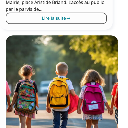
Mairie, place Aristide Briand. L’accès au public
par le parvis de…
Lire la suite
Le
parvis
de
la
Mairie
en
travaux