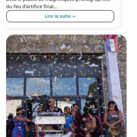
du feu d’artifice final…
Lire la suite
Le
ciel
mézois
sous
une
explosion
de
couleurs