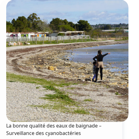
pour
clore
la
saison
estivale
La bonne qualité des eaux de baignade –
Surveillance des cyanobactéries