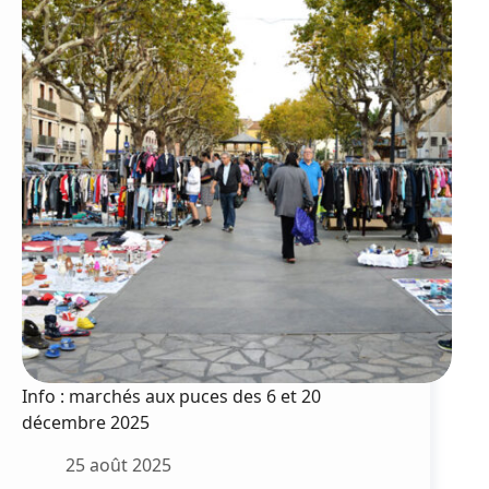
cantine
et
périscolarité
Info : marchés aux puces des 6 et 20
décembre 2025
25 août 2025