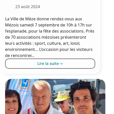
23 août 2024
La Ville de Mèze donne rendez-vous aux
Mézois samedi 7 septembre de 10h à 17h sur
l’esplanade, pour la fête des associations. Près
de 70 associations mézoises présenteront
leurs activités : sport, culture, art, loisir,
environnement… L’occasion pour les visiteurs
de rencontrer…
Lire la suite
Le
rendez-
vous
de
la
rentrée
:
la
fête