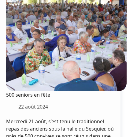
Mèze
500 seniors en fête
22 août 2024
Mercredi 21 août, s’est tenu le traditionnel
repas des anciens sous la halle du Sesquier, où
près de 500 convives se sont réunis dans une