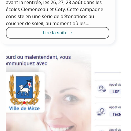
avant la rentrée, les 26, 27, 28 août dans les
écoles Clemenceau et Coty. Cette campagne
consiste en une série de détonations au
coucher de soleil, au moment où les…
Lire la suite
Effarouchement
des
étourneaux
les
26,
27
et
28
août