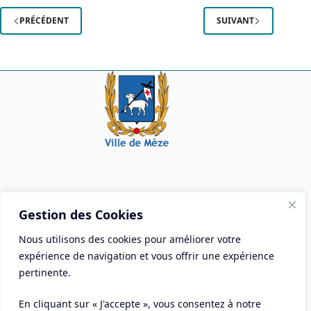
gardiens
de
PRÉCÉDENT
SUIVANT
la
tradition
Mairie de Mèze
Gestion des Cookies
Place Aristide Briand - BP 28 34140 Mèze
Nous utilisons des cookies pour améliorer votre
Tél :
04 67 18 30 30
expérience de navigation et vous offrir une expérience
Mail :
contact@ville-meze.fr
pertinente.
En cliquant sur « J'accepte », vous consentez à notre