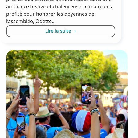
ambiance festive et chaleureuse.Le maire en a
profité pour honorer les doyennes de
l’assemblée, Odette…
Lire la suite
500
seniors
en
fête