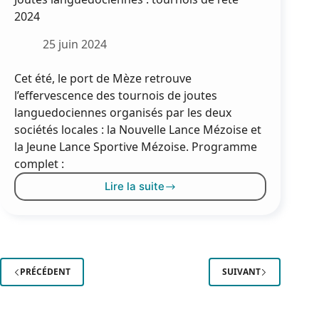
2024
25 juin 2024
Cet été, le port de Mèze retrouve
l’effervescence des tournois de joutes
languedociennes organisés par les deux
sociétés locales : la Nouvelle Lance Mézoise et
la Jeune Lance Sportive Mézoise. Programme
complet :
Lire la suite
Joutes
languedociennes
:
tournois
de
l’été
PRÉCÉDENT
SUIVANT
2024