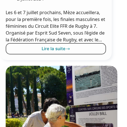
Les 6 et 7 juillet prochains, Mèze accueillera,
pour la première fois, les finales masculines et
féminines du Circuit Elite FFR de Rugby à 7.
Organisé par Esprit Sud Seven, sous l’égide de
la Fédération Française de Rugby, et avec le…
Lire la suite
MED
Sevens
2024
:
Le
Rugby
à
7
en
Fête
à
Mèze