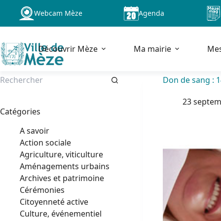
Passer
Webcam Mèze
Agenda
au
contenu
Découvrir Mèze
Ma mairie
Me
Don de sang : 
Aucun
23 septem
résultat
Catégories
A savoir
Action sociale
Agriculture, viticulture
Aménagements urbains
Archives et patrimoine
Cérémonies
Citoyenneté active
Culture, événementiel