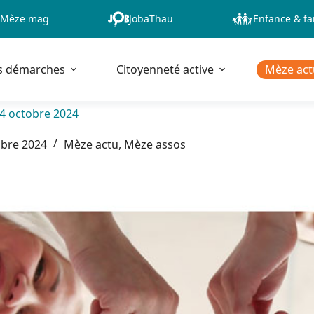
Mèze mag
JobaThau
Enfance & fa
s démarches
Citoyenneté active
Mèze act
14 octobre 2024
bre 2024
Mèze actu
,
Mèze assos