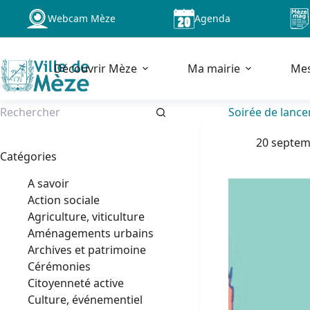
Passer
Webcam Mèze
Agenda
au
contenu
Découvrir Mèze
Ma mairie
Me
Soirée de lance
Aucun
20 septem
résultat
Catégories
A savoir
Action sociale
Agriculture, viticulture
Aménagements urbains
Archives et patrimoine
Cérémonies
Citoyenneté active
Culture, événementiel