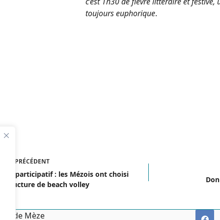
c’est 1h30 de fièvre littéraire et festi
toujours euphorique
.
ICLE
PRÉCÉDENT
get participatif : les Mézois ont choisi
Don 
 structure de beach volley
irie de Mèze