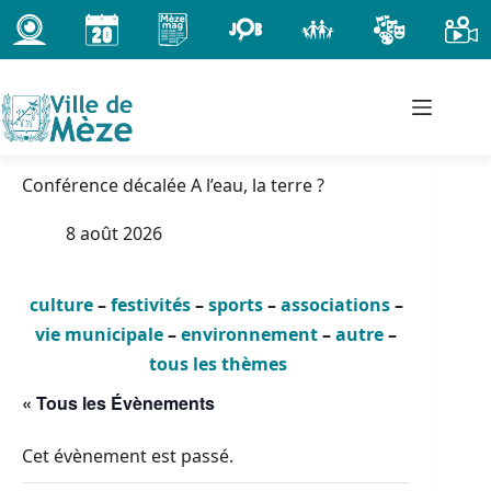
Passer
au
contenu
Conférence décalée A l’eau, la terre ?
8 août 2026
culture
–
festivités
–
sports
–
associations
–
vie municipale
–
environnement
–
autre
–
tous les thèmes
« Tous les Évènements
Cet évènement est passé.