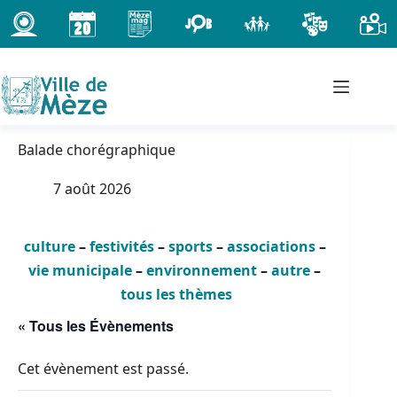
Passer
au
contenu
Balade chorégraphique
7 août 2026
culture
–
festivités
–
sports
–
associations
–
vie municipale
–
environnement
–
autre
–
tous les thèmes
« Tous les Évènements
Cet évènement est passé.