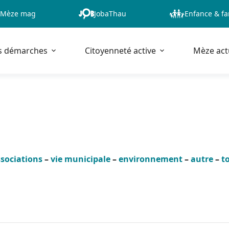
Mèze mag
JobaThau
Enfance & fa
s démarches
Citoyenneté active
Mèze act
sociations
–
vie municipale
–
environnement
–
autre
–
t