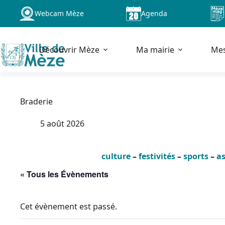
Passer
Webcam Mèze
Agenda
au
contenu
Découvrir Mèze
Ma mairie
Me
Braderie
5 août 2026
culture
–
festivités
–
sports
–
as
« Tous les Évènements
Cet évènement est passé.