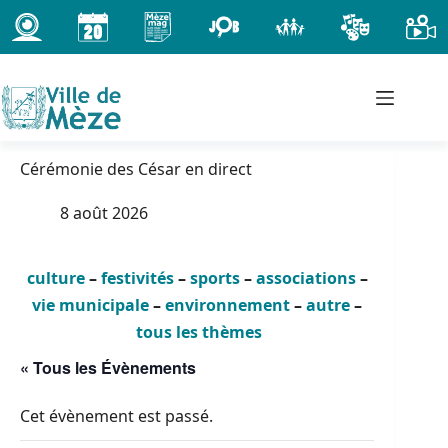
Passer
au
contenu
Cérémonie des César en direct
8 août 2026
culture
–
festivités
–
sports
–
associations
–
vie municipale
–
environnement
–
autre
–
tous les thèmes
« Tous les Évènements
Cet évènement est passé.