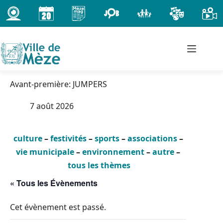
Passer
au
contenu
Avant-première: JUMPERS
7 août 2026
culture
–
festivités
–
sports
–
associations
–
vie municipale
–
environnement
–
autre
–
tous les thèmes
« Tous les Évènements
Cet évènement est passé.